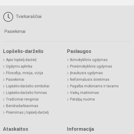
Tvarkaraščiai
Pasiekimai
Lopšelis-darželis
Paslaugos
Apie lopšelį-darželį
Ikimokyklinis ugdymas
Ugdymo aplinka
Priešmokyklinis ugdymas
Filosofija, misija, vizija
Įtraukusis ugdymas
Pasiekimai
Neformalusis švietimas
Lopšelio-darželio simboliai
Pagalba mokiniams ir tėvams
Lopšelio-darželio himnas
Vaikų maitinimas
Tradiciniai renginiai
Patalpų nuoma
Bendradarbiavimas
Priėmimas į lopšelį-darželį
Ataskaitos
Informacija