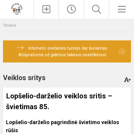
Paieška
Men
Titulinis
Interneto svetainės turinys dar kuriamas.
×
Atsiprašome už galimus laikinus neatitikimus.
Veiklos sritys
Lopšelio-darželio veiklos sritis –
švietimas 85.
Lopšelio-darželio pagrindinė švietimo veiklos
rūšis