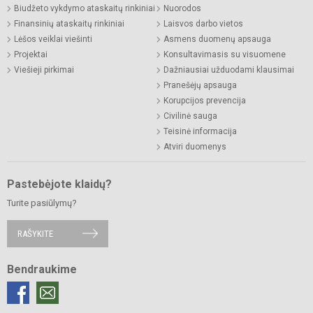
Biudžeto vykdymo ataskaitų rinkiniai
Nuorodos
Finansinių ataskaitų rinkiniai
Laisvos darbo vietos
Lėšos veiklai viešinti
Asmens duomenų apsauga
Projektai
Konsultavimasis su visuomene
Viešieji pirkimai
Dažniausiai užduodami klausimai
Pranešėjų apsauga
Korupcijos prevencija
Civilinė sauga
Teisinė informacija
Atviri duomenys
Pastebėjote klaidų?
Turite pasiūlymų?
RAŠYKITE
Bendraukime