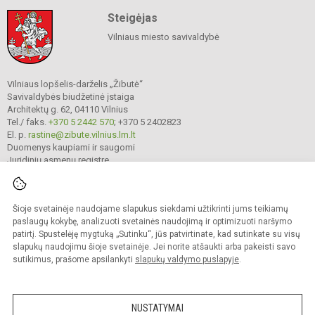
Steigėjas
Vilniaus miesto savivaldybė
Vilniaus lopšelis-darželis „Žibutė“
Savivaldybės biudžetinė įstaiga
Architektų g. 62, 04110 Vilnius
Tel./ faks.
+370 5 2442 570
; +370 5 2402823
El. p.
rastine@zibute.vilnius.lm.lt
Duomenys kaupiami ir saugomi
Juridinių asmenų registre
Įmonės kodas 290023730
Šioje svetainėje naudojame slapukus siekdami užtikrinti jums teikiamų
paslaugų kokybę, analizuoti svetainės naudojimą ir optimizuoti naršymo
© 2025. Vilniaus lopšelis-darželis „Žibutė“. Visos teisės saugomos.
Kopijuoti turinį be raštiško įstaigos administracijos sutikimo griežtai draudžiama.
patirtį. Spustelėję mygtuką „Sutinku“, jūs patvirtinate, kad sutinkate su visų
slapukų naudojimu šioje svetainėje. Jei norite atšaukti arba pakeisti savo
Prieinamumo paraiška
Slapukų valdymas
sutikimus, prašome apsilankyti
slapukų valdymo puslapyje
.
author_cleverphant
NUSTATYMAI