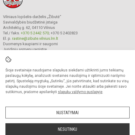
Vilniaus lopšelis-darželis „Žibutė“
Savivaldybės biudžetinė įstaiga
Architektų g. 62, 04110 Vilnius
Tel./ faks.
+370 5 2442 570
; +370 5 2402823
El. p.
rastine@zibute.vilnius.lm.lt
Duomenys kaupiami ir saugomi
Juridinių asmenų registre
Įmonės kodas 290023730
Šioje svetainėje naudojame slapukus siekdami užtikrinti jums teikiamų
paslaugų kokybę, analizuoti svetainės naudojimą ir optimizuoti naršymo
© 2025. Vilniaus lopšelis-darželis „Žibutė“. Visos teisės saugomos.
patirtį. Spustelėję mygtuką „Sutinku“, jūs patvirtinate, kad sutinkate su visų
Kopijuoti turinį be raštiško įstaigos administracijos sutikimo griežtai draudžiama.
slapukų naudojimu šioje svetainėje. Jei norite atšaukti arba pakeisti savo
Prieinamumo paraiška
Slapukų valdymas
sutikimus, prašome apsilankyti
slapukų valdymo puslapyje
.
author_cleverphant
NUSTATYMAI
NESUTINKU