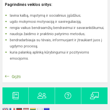
Pagrindinės veiklos sritys:
lavina kalbą, mąstymą ir socialinius įgūdžius;
ugdo mokymosi motyvaciją ir savireguliaciją;
rengia vaikus bendraamžių bendravimui ir savarankiškumui;
naudoja žaidimo ir praktinio patyrimo metodus;
bendradarbiauja su tėvais, informuojant ir įtraukiant juos į
ugdymo procesą;
kuria palankią aplinką kūrybingumui ir pozityvioms
emocijoms.
Grįžti