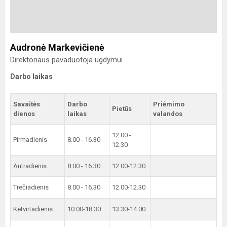
Audronė Markevičienė
Direktoriaus pavaduotoja ugdymui
Darbo laikas
Savaitės
Darbo
Priėmimo
Pietūs
dienos
laikas
valandos
12.00 -
Pirmadienis
8.00 - 16.30
12.30
Antradienis
8.00 - 16.30
12.00-12.30
Trečiadienis
8.00 - 16.30
12.00-12.30
Ketvirtadienis
10.00-18.30
13.30-14.00