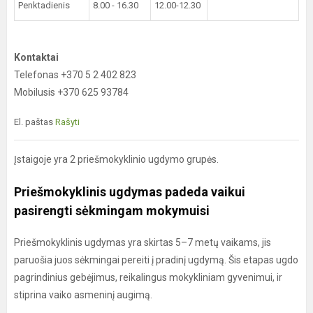
Penktadienis
8.00 - 16.30
12.00-12.30
Kontaktai
Telefonas +370 5 2 402 823
Mobilusis +370 625 93784
El. paštas
Rašyti
Įstaigoje yra 2 priešmokyklinio ugdymo grupės.
Priešmokyklinis ugdymas padeda vaikui
pasirengti sėkmingam mokymuisi
Priešmokyklinis ugdymas yra skirtas 5–7 metų vaikams, jis
paruošia juos sėkmingai pereiti į pradinį ugdymą. Šis etapas ugdo
pagrindinius gebėjimus, reikalingus mokykliniam gyvenimui, ir
stiprina vaiko asmeninį augimą.