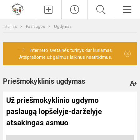
Paieška
Men
Titulinis
Paslaugos
Ugdymas
Interneto svetainės turinys dar kuriamas.
×
Atsiprašome už galimus laikinus neatitikimus.
Priešmokyklinis ugdymas
Už priešmokyklinio ugdymo
paslaugą lopšelyje-darželyje
atsakingas asmuo