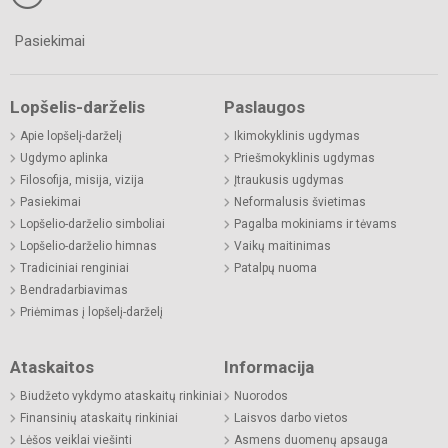
Pasiekimai
Lopšelis-darželis
Paslaugos
Apie lopšelį-darželį
Ikimokyklinis ugdymas
Ugdymo aplinka
Priešmokyklinis ugdymas
Filosofija, misija, vizija
Įtraukusis ugdymas
Pasiekimai
Neformalusis švietimas
Lopšelio-darželio simboliai
Pagalba mokiniams ir tėvams
Lopšelio-darželio himnas
Vaikų maitinimas
Tradiciniai renginiai
Patalpų nuoma
Bendradarbiavimas
Priėmimas į lopšelį-darželį
Ataskaitos
Informacija
Biudžeto vykdymo ataskaitų rinkiniai
Nuorodos
Finansinių ataskaitų rinkiniai
Laisvos darbo vietos
Lėšos veiklai viešinti
Asmens duomenų apsauga