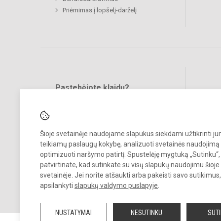
Priėmimas į lopšelį-darželį
Pastebėjote klaidų?
Bend
Turite pasiūlymų?
RAŠYKITE
Šioje svetainėje naudojame slapukus siekdami užtikrinti j
teikiamų paslaugų kokybę, analizuoti svetainės naudojimą 
optimizuoti naršymo patirtį. Spustelėję mygtuką „Sutinku“,
patvirtinate, kad sutinkate su visų slapukų naudojimu šioje
svetainėje. Jei norite atšaukti arba pakeisti savo sutikimu
© 2025. Vilniaus lopšelis-darželis „Žibutė“. Visos teisės saugomos.
apsilankyti
slapukų valdymo puslapyje
.
Kopijuoti turinį be raštiško įstaigos administracijos sutikimo griežtai
draudžiama.
NUSTATYMAI
NESUTINKU
SUT