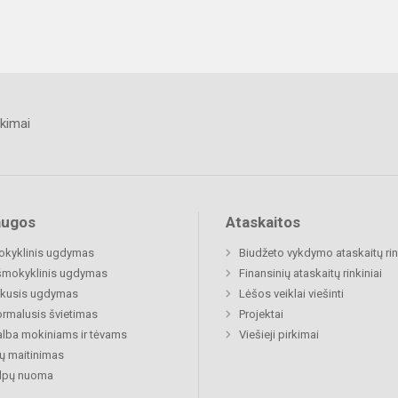
kimai
augos
Ataskaitos
okyklinis ugdymas
Biudžeto vykdymo ataskaitų rin
šmokyklinis ugdymas
Finansinių ataskaitų rinkiniai
ukusis ugdymas
Lėšos veiklai viešinti
rmalusis švietimas
Projektai
lba mokiniams ir tėvams
Viešieji pirkimai
ų maitinimas
alpų nuoma