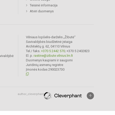
Teisinė informacija
Atviri duomenys
Vilniaus lopšelis-darželis „Žibutė“
Savivaldybės biudžetinė įstaiga
Architektų g. 62, 04110 Vilnius
Tel./ faks.
+370 5 2442 570
; +370 5 2402823
El. p.
rastine@zibute.vilnius.lm.lt
vivaldybė
Duomenys kaupiami ir saugomi
Juridinių asmenų registre
Įmonės kodas 290023730
author_cleverphant