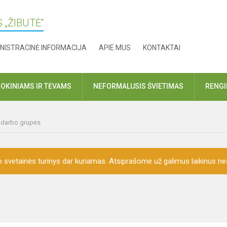
 „ŽIBUTĖ“
NISTRACINĖ INFORMACIJA
APIE MUS
KONTAKTAI
OKINIAMS IR TĖVAMS
NEFORMALUSIS ŠVIETIMAS
RENGI
r darbo grupės
o svetainės turinys dar kuriamas. Atsiprašome už galimus laikinus nea