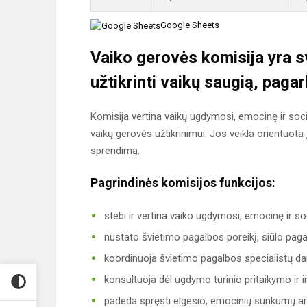
Google Sheets
Vaiko gerovės komisija yra sv
užtikrinti vaikų saugią, pagar
Komisija vertina vaikų ugdymosi, emocinę ir soci
vaikų gerovės užtikrinimui. Jos veikla orientuota į
sprendimą.
Pagrindinės komisijos funkcijos:
stebi ir vertina vaiko ugdymosi, emocinę ir soc
nustato švietimo pagalbos poreikį, siūlo pag
koordinuoja švietimo pagalbos specialistų d
konsultuoja dėl ugdymo turinio pritaikymo ir 
padeda spręsti elgesio, emocinių sunkumų ar 