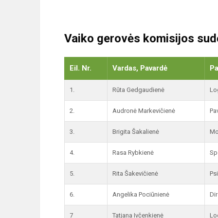
Vaiko gerovės komisijos sud
Eil. Nr.
Vardas, Pavardė
Pa
1.
Rūta Gedgaudienė
Lo
2.
Audronė Markevičienė
Pa
3.
Brigita Šakalienė
Mo
4.
Rasa Rybkienė
Sp
5.
Rita Šakevičienė
Ps
6.
Angelika Pociūnienė
Di
7
Tatjana Ivčenkienė
Lo