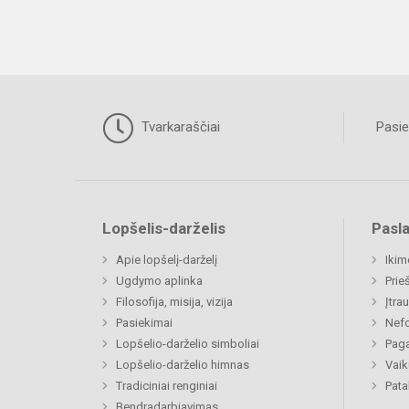
Tvarkaraščiai
Pasie
Lopšelis-darželis
Pasl
Apie lopšelį-darželį
Ikim
Ugdymo aplinka
Prie
Filosofija, misija, vizija
Įtra
Pasiekimai
Nefo
Lopšelio-darželio simboliai
Paga
Lopšelio-darželio himnas
Vaik
Tradiciniai renginiai
Pat
Bendradarbiavimas