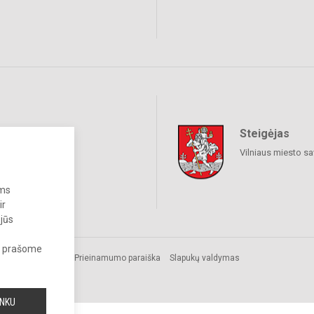
Steigėjas
raukime
Vilniaus miesto sa
ums
ir
 jūs
s, prašome
Prieinamumo paraiška
Slapukų valdymas
INKU