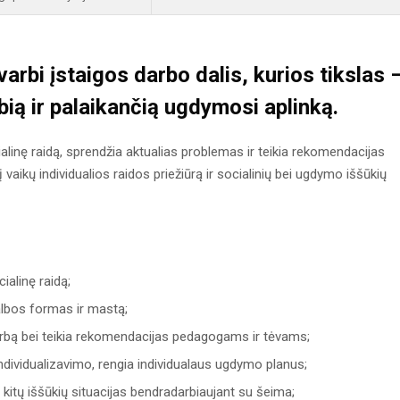
arbi įstaigos darbo dalis, kurios tikslas 
bią ir palaikančią ugdymosi aplinką.
alinę raidą, sprendžia aktualias problemas ir teikia rekomendacijas
 vaikų individualios raidos priežiūrą ir socialinių bei ugdymo iššūkių
ialinę raidą;
albos formas ir mastą;
arbą bei teikia rekomendacijas pedagogams ir tėvams;
individualizavimo, rengia individualaus ugdymo planus;
kitų iššūkių situacijas bendradarbiaujant su šeima;