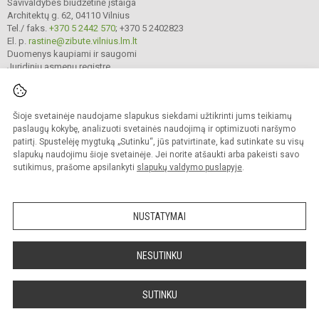
Savivaldybės biudžetinė įstaiga
Architektų g. 62, 04110 Vilnius
Tel./ faks.
+370 5 2442 570
; +370 5 2402823
El. p.
rastine@zibute.vilnius.lm.lt
Duomenys kaupiami ir saugomi
Juridinių asmenų registre
Įmonės kodas 290023730
Šioje svetainėje naudojame slapukus siekdami užtikrinti jums teikiamų
paslaugų kokybę, analizuoti svetainės naudojimą ir optimizuoti naršymo
© 2025. Vilniaus lopšelis-darželis „Žibutė“. Visos teisės saugomos.
Kopijuoti turinį be raštiško įstaigos administracijos sutikimo griežtai draudžiama.
patirtį. Spustelėję mygtuką „Sutinku“, jūs patvirtinate, kad sutinkate su visų
slapukų naudojimu šioje svetainėje. Jei norite atšaukti arba pakeisti savo
Prieinamumo paraiška
Slapukų valdymas
sutikimus, prašome apsilankyti
slapukų valdymo puslapyje
.
author_cleverphant
NUSTATYMAI
NESUTINKU
SUTINKU