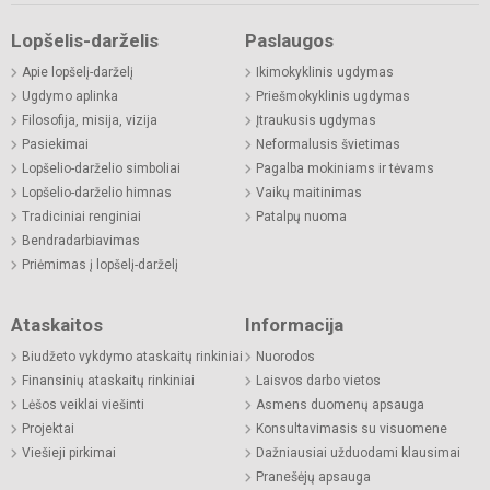
Lopšelis-darželis
Paslaugos
Apie lopšelį-darželį
Ikimokyklinis ugdymas
Ugdymo aplinka
Priešmokyklinis ugdymas
Filosofija, misija, vizija
Įtraukusis ugdymas
Pasiekimai
Neformalusis švietimas
Lopšelio-darželio simboliai
Pagalba mokiniams ir tėvams
Lopšelio-darželio himnas
Vaikų maitinimas
Tradiciniai renginiai
Patalpų nuoma
Bendradarbiavimas
Priėmimas į lopšelį-darželį
Ataskaitos
Informacija
Biudžeto vykdymo ataskaitų rinkiniai
Nuorodos
Finansinių ataskaitų rinkiniai
Laisvos darbo vietos
Lėšos veiklai viešinti
Asmens duomenų apsauga
Projektai
Konsultavimasis su visuomene
Viešieji pirkimai
Dažniausiai užduodami klausimai
Pranešėjų apsauga