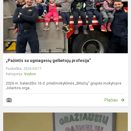
p
„Pažintis su ugniagesių gelbėtojų profesija“
Paskelbta: 2026-04-17
Kategorija:
Išvykos
2026 m. balandžio 16 d. priešmokyklinės „Bitučių“ grupės mokytojos
Jolantos orga...
Plačiau
„
d
p