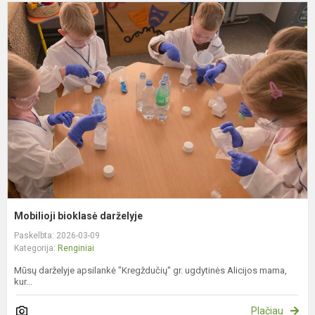
M
b
d
Mobilioji bioklasė darželyje
Paskelbta: 2026-03-09
Kategorija:
Renginiai
Mūsų darželyje apsilankė "Kregždučių" gr. ugdytinės Alicijos mama,
kur...
Plačiau