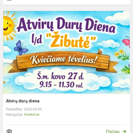
A
d
d
Atvirų durų diena
Paskelbta: 2026-03-06
Kategorija:
Kvietimai
Plačiau