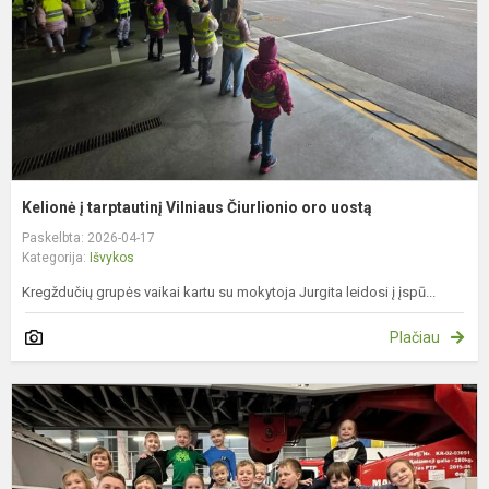
o
u
Kelionė į tarptautinį Vilniaus Čiurlionio oro uostą
Paskelbta: 2026-04-17
Kategorija:
Išvykos
Kregždučių grupės vaikai kartu su mokytoja Jurgita leidosi į įspū...
Plačiau
„
s
u
g