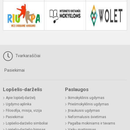
Tvarkaraščiai
Pasiekimai
Lopšelis-darželis
Paslaugos
Apie lopšelį-darželį
Ikimokyklinis ugdymas
Ugdymo aplinka
Priešmokyklinis ugdymas
Filosofija, misija, vizija
Įtraukusis ugdymas
Pasiekimai
Neformalusis švietimas
Lopšelio-darželio simboliai
Pagalba mokiniams ir tėvams
Lopšelio-darželio himnas
Vaikų maitinimas