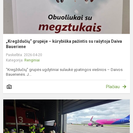
D
„Kregždučių“ grupėje – kūrybiška pažintis su rašytoja Daiva
Baueriene
Paskelbta: 2026-04-20
Kategorija:
Renginiai
"Kregždučių" grupės ugdytiniai sulaukė ypatingos viešnios – Daivos
Bauerienės. J...
Plačiau
K
į
t
V
Č