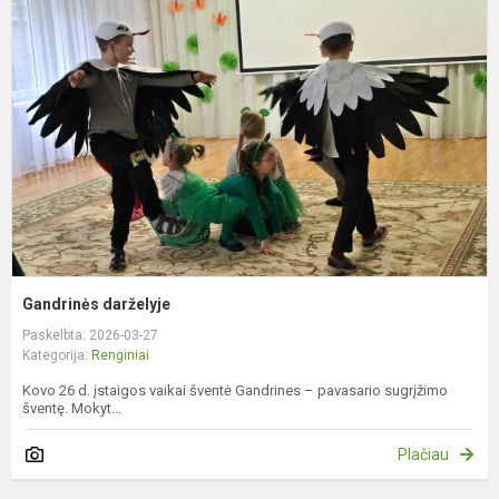
d
Gandrinės darželyje
Paskelbta: 2026-03-27
Kategorija:
Renginiai
Kovo 26 d. įstaigos vaikai šventė Gandrines – pavasario sugrįžimo
šventę. Mokyt...
Plačiau