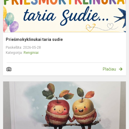
Priešmokyklinukai taria sudie
Paskelbta: 2026-05-28
Kategorija:
Renginiai
Plačiau
„
g
–
k
p
s
r