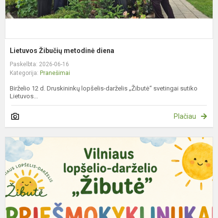
Lietuvos Žibučių metodinė diena
Paskelbta: 2026-06-16
Kategorija:
Pranešimai
Birželio 12 d. Druskininkų lopšelis-darželis „Žibutė“ svetingai sutiko
Lietuvos...
Plačiau
P
t
s