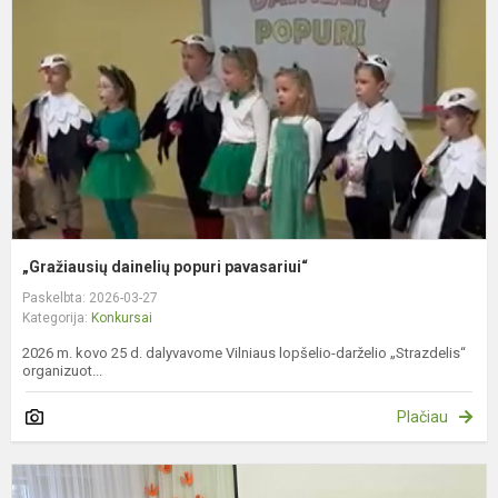
p
„Gražiausių dainelių popuri pavasariui“
Paskelbta: 2026-03-27
Kategorija:
Konkursai
2026 m. kovo 25 d. dalyvavome Vilniaus lopšelio-darželio „Strazdelis“
organizuot...
Plačiau
G