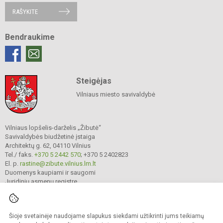
RAŠYKITE
Bendraukime
Steigėjas
Vilniaus miesto savivaldybė
Vilniaus lopšelis-darželis „Žibutė“
Savivaldybės biudžetinė įstaiga
Architektų g. 62, 04110 Vilnius
Tel./ faks.
+370 5 2442 570
; +370 5 2402823
El. p.
rastine@zibute.vilnius.lm.lt
Duomenys kaupiami ir saugomi
Juridinių asmenų registre
Įmonės kodas 290023730
Šioje svetainėje naudojame slapukus siekdami užtikrinti jums teikiamų