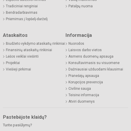
Tradiciniai renginiai
Patalpų nuoma
Bendradarbiavimas
Priėmimas į lopšelį-darželį
Ataskaitos
Informacija
Biudžeto vykdymo ataskaitų rinkiniai
Nuorodos
Finansinių ataskaitų rinkiniai
Laisvos darbo vietos
Lėšos veiklai viešinti
Asmens duomenų apsauga
Projektai
Konsultavimasis su visuomene
Viešieji pirkimai
Dažniausiai užduodami klausimai
Pranešėjų apsauga
Korupcijos prevencija
Civilinė sauga
Teisinė informacija
Atviri duomenys
Pastebėjote klaidų?
Turite pasiūlymų?