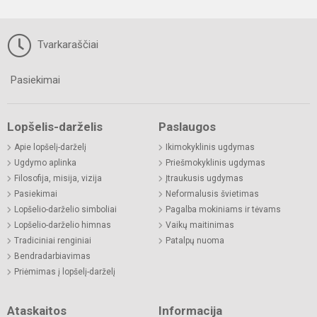
Tvarkaraščiai
Pasiekimai
Lopšelis-darželis
Paslaugos
Apie lopšelį-darželį
Ikimokyklinis ugdymas
Ugdymo aplinka
Priešmokyklinis ugdymas
Filosofija, misija, vizija
Įtraukusis ugdymas
Pasiekimai
Neformalusis švietimas
Lopšelio-darželio simboliai
Pagalba mokiniams ir tėvams
Lopšelio-darželio himnas
Vaikų maitinimas
Tradiciniai renginiai
Patalpų nuoma
Bendradarbiavimas
Priėmimas į lopšelį-darželį
Ataskaitos
Informacija