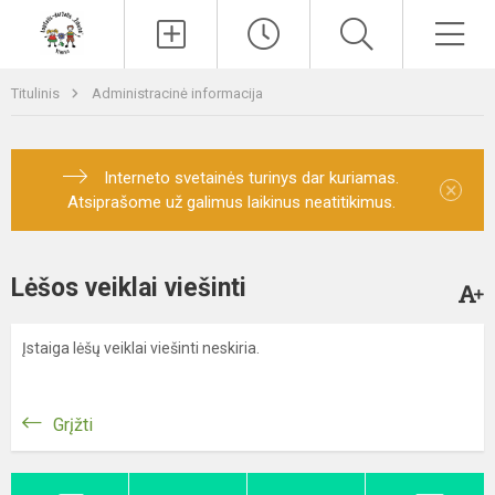
Paieška
Men
Titulinis
Administracinė informacija
Interneto svetainės turinys dar kuriamas.
×
Atsiprašome už galimus laikinus neatitikimus.
Lėšos veiklai viešinti
Įstaiga lėšų veiklai viešinti neskiria.
Grįžti