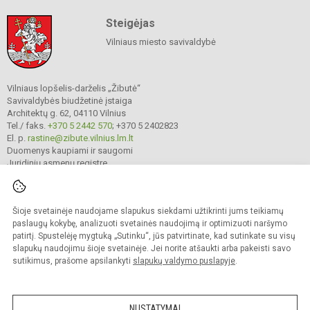
Steigėjas
Vilniaus miesto savivaldybė
Vilniaus lopšelis-darželis „Žibutė“
Savivaldybės biudžetinė įstaiga
Architektų g. 62, 04110 Vilnius
Tel./ faks.
+370 5 2442 570
; +370 5 2402823
El. p.
rastine@zibute.vilnius.lm.lt
Duomenys kaupiami ir saugomi
Juridinių asmenų registre
Įmonės kodas 290023730
Šioje svetainėje naudojame slapukus siekdami užtikrinti jums teikiamų
paslaugų kokybę, analizuoti svetainės naudojimą ir optimizuoti naršymo
© 2025. Vilniaus lopšelis-darželis „Žibutė“. Visos teisės saugomos.
Kopijuoti turinį be raštiško įstaigos administracijos sutikimo griežtai draudžiama.
patirtį. Spustelėję mygtuką „Sutinku“, jūs patvirtinate, kad sutinkate su visų
slapukų naudojimu šioje svetainėje. Jei norite atšaukti arba pakeisti savo
Prieinamumo paraiška
Slapukų valdymas
sutikimus, prašome apsilankyti
slapukų valdymo puslapyje
.
author_cleverphant
NUSTATYMAI