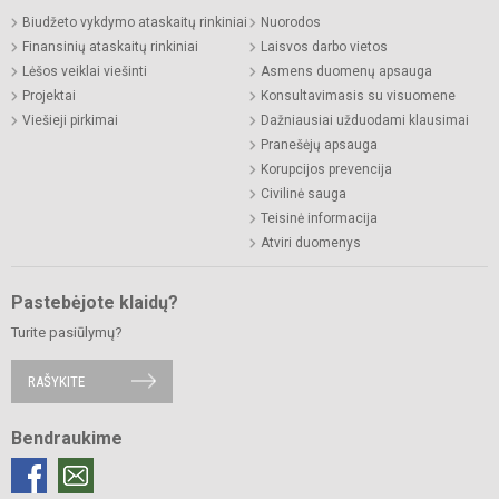
Biudžeto vykdymo ataskaitų rinkiniai
Nuorodos
Finansinių ataskaitų rinkiniai
Laisvos darbo vietos
Lėšos veiklai viešinti
Asmens duomenų apsauga
Projektai
Konsultavimasis su visuomene
Viešieji pirkimai
Dažniausiai užduodami klausimai
Pranešėjų apsauga
Korupcijos prevencija
Civilinė sauga
Teisinė informacija
Atviri duomenys
Pastebėjote klaidų?
Turite pasiūlymų?
RAŠYKITE
Bendraukime