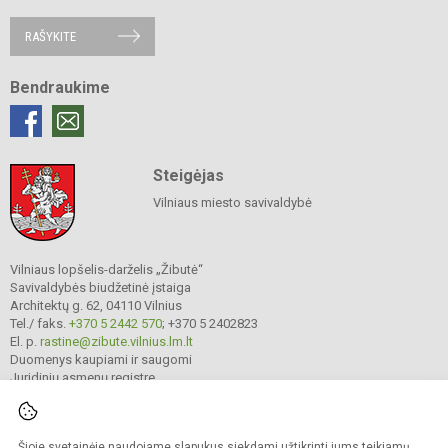
RAŠYKITE
Bendraukime
Steigėjas
Vilniaus miesto savivaldybė
Vilniaus lopšelis-darželis „Žibutė“
Savivaldybės biudžetinė įstaiga
Architektų g. 62, 04110 Vilnius
Tel./ faks.
+370 5 2442 570
; +370 5 2402823
El. p.
rastine@zibute.vilnius.lm.lt
Duomenys kaupiami ir saugomi
Juridinių asmenų registre
Įmonės kodas 290023730
Šioje svetainėje naudojame slapukus siekdami užtikrinti jums teikiamų