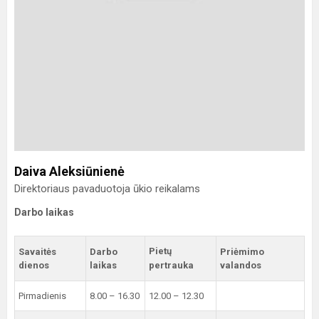
Daiva Aleksiūnienė
Direktoriaus pavaduotoja ūkio reikalams
Darbo laikas
Pietų
Savaitės
Darbo
Priėmimo
dienos
laikas
pertrauka
valandos
Pirmadienis
8.00 – 16.30
12.00 – 12.30