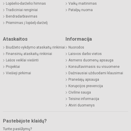
Lopšelio-darželio himnas
Vaikų maitinimas
Tradiciniai renginiai
Patalpų nuoma
Bendradarbiavimas
Priėmimas į lopšelį-darželį
Ataskaitos
Informacija
Biudžeto vykdymo ataskaitų rinkiniai
Nuorodos
Finansinių ataskaitų rinkiniai
Laisvos darbo vietos
Lėšos veiklai viešinti
Asmens duomenų apsauga
Projektai
Konsultavimasis su visuomene
Viešieji pirkimai
Dažniausiai užduodami klausimai
Pranešėjų apsauga
Korupcijos prevencija
Civilinė sauga
Teisinė informacija
Atviri duomenys
Pastebėjote klaidų?
Turite pasiūlymų?