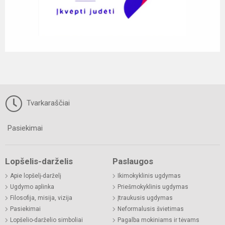
Tvarkaraščiai
Pasiekimai
Lopšelis-darželis
Paslaugos
Apie lopšelį-darželį
Ikimokyklinis ugdymas
Ugdymo aplinka
Priešmokyklinis ugdymas
Filosofija, misija, vizija
Įtraukusis ugdymas
Pasiekimai
Neformalusis švietimas
Lopšelio-darželio simboliai
Pagalba mokiniams ir tėvams