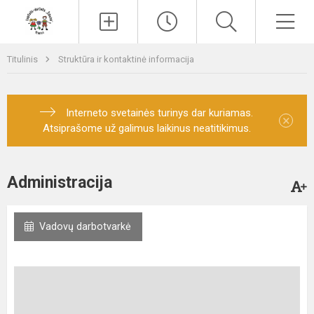
Paieška
Men
Titulinis
Struktūra ir kontaktinė informacija
Interneto svetainės turinys dar kuriamas.
×
Atsiprašome už galimus laikinus neatitikimus.
Administracija
Vadovų darbotvarkė