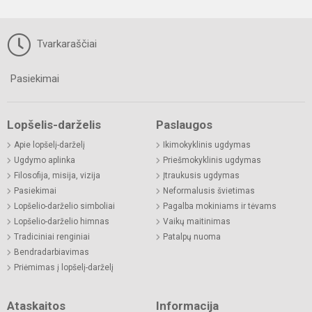
Tvarkaraščiai
Pasiekimai
Lopšelis-darželis
Paslaugos
Apie lopšelį-darželį
Ikimokyklinis ugdymas
Ugdymo aplinka
Priešmokyklinis ugdymas
Filosofija, misija, vizija
Įtraukusis ugdymas
Pasiekimai
Neformalusis švietimas
Lopšelio-darželio simboliai
Pagalba mokiniams ir tėvams
Lopšelio-darželio himnas
Vaikų maitinimas
Tradiciniai renginiai
Patalpų nuoma
Bendradarbiavimas
Priėmimas į lopšelį-darželį
Ataskaitos
Informacija