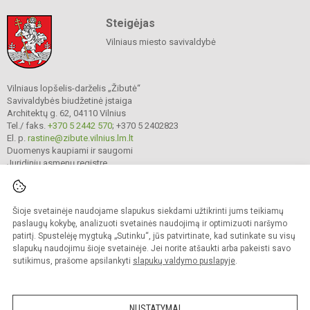
Steigėjas
Vilniaus miesto savivaldybė
Vilniaus lopšelis-darželis „Žibutė“
Savivaldybės biudžetinė įstaiga
Architektų g. 62, 04110 Vilnius
Tel./ faks.
+370 5 2442 570
; +370 5 2402823
El. p.
rastine@zibute.vilnius.lm.lt
Duomenys kaupiami ir saugomi
Juridinių asmenų registre
Įmonės kodas 290023730
Šioje svetainėje naudojame slapukus siekdami užtikrinti jums teikiamų
paslaugų kokybę, analizuoti svetainės naudojimą ir optimizuoti naršymo
© 2025. Vilniaus lopšelis-darželis „Žibutė“. Visos teisės saugomos.
Kopijuoti turinį be raštiško įstaigos administracijos sutikimo griežtai draudžiama.
patirtį. Spustelėję mygtuką „Sutinku“, jūs patvirtinate, kad sutinkate su visų
slapukų naudojimu šioje svetainėje. Jei norite atšaukti arba pakeisti savo
Prieinamumo paraiška
Slapukų valdymas
sutikimus, prašome apsilankyti
slapukų valdymo puslapyje
.
author_cleverphant
NUSTATYMAI