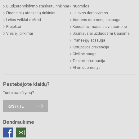
Biudžeto vykdymo ataskaitų rinkiniai
Nuorodos
Finansinių ataskaitų rinkiniai
Laisvos darbo vietos
Lėšos veiklai viešinti
Asmens duomenų apsauga
Projektai
Konsultavimasis su visuomene
Viešieji pirkimai
Dažniausiai užduodami klausimai
Pranešėjų apsauga
Korupcijos prevencija
Civilinė sauga
Teisinė informacija
Atviri duomenys
Pastebėjote klaidų?
Turite pasiūlymų?
RAŠYKITE
Bendraukime