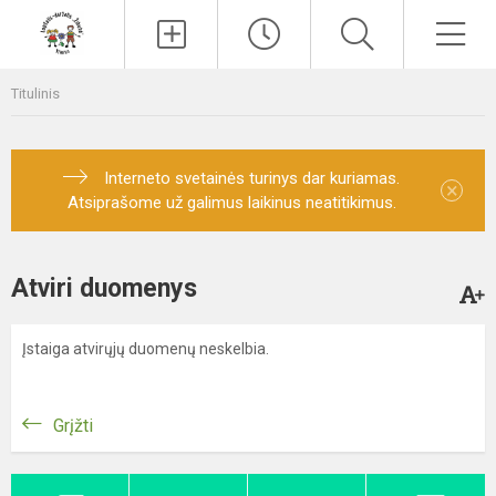
Paieška
Men
Titulinis
Interneto svetainės turinys dar kuriamas.
×
Atsiprašome už galimus laikinus neatitikimus.
Atviri duomenys
Įstaiga atvirųjų duomenų neskelbia.
Grįžti