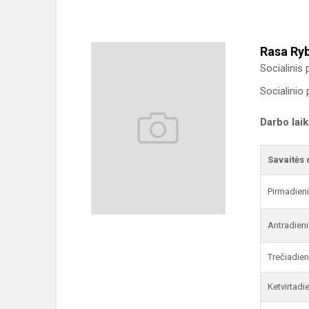
Rasa Ry
Socialinis
Socialinio 
Darbo lai
Savaitės 
Pirmadien
Antradieni
Trečiadien
Ketvirtadi