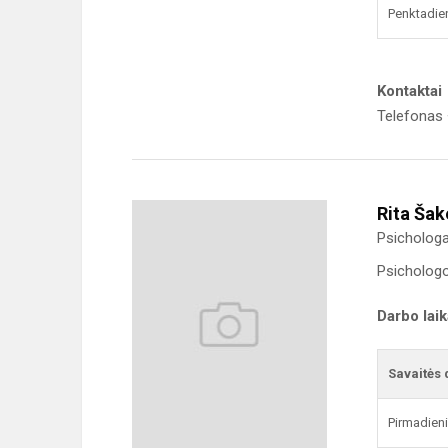
Penktadie
Kontaktai
Telefonas 
Rita Šak
Psicholog
Psichologo 
Darbo lai
Savaitės 
Pirmadien