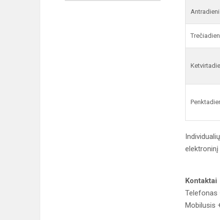
Antradieni
Trečiadien
Ketvirtadi
Penktadie
Individuali
elektroninį
Kontaktai
Telefonas 
Mobilusis