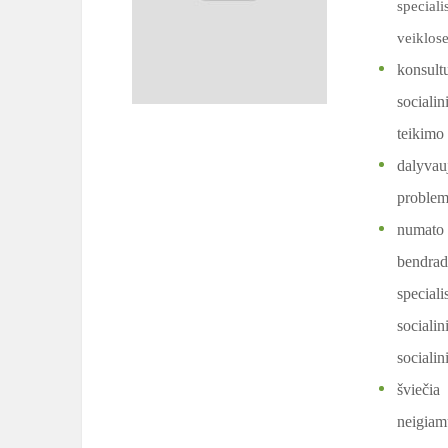
speciali
veiklose
konsult
sociali
teikimo 
dalyvau
problem
numato
bendrad
speciali
socialin
socialin
šviečia
neigiamų