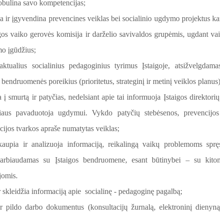
tobulina savo kompetencijas;
ja ir įgyvendina prevencines veiklas bei socialinio ugdymo projektus ka
igos vaiko gerovės komisija ir darželio savivaldos grupėmis, ugdant va
o įgūdžius;
 aktualius socialinius pedagoginius tyrimus Įstaigoje, atsižvelgdama
 bendruomenės poreikius (prioritetus, strateginį ir metinį veiklos planus)
 į smurtą ir patyčias, nedelsiant apie tai informuoja Įstaigos direktorių
riaus pavaduotoja ugdymui. Vykdo patyčių stebėsenos, prevencijos
cijos tvarkos apraše numatytas veiklas;
kaupia ir analizuoja informaciją, reikalingą vaikų problemoms spręs
arbiaudamas su Įstaigos bendruomene, esant būtinybei – su kito
ijomis.
r skleidžia informaciją apie socialinę - pedagoginę pagalbą;
ir pildo darbo dokumentus (konsultacijų žurnalą, elektroninį dienyną