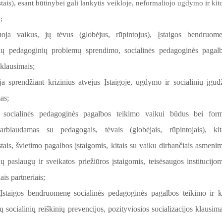
stais), esant būtinybei gali lankytis veikloje, neformaliojo ugdymo ir kit
;
uoja vaikus, jų tėvus (globėjus, rūpintojus), Įstaigos bendruom
nių pedagoginių problemų sprendimo, socialinės pedagoginės pagal
klausimais;
ja sprendžiant krizinius atvejus Įstaigoje, ugdymo ir socialinių įgūd
as;
 socialinės pedagoginės pagalbos teikimo vaikui būdus bei for
arbiaudamas su pedagogais, tėvais (globėjais, rūpintojais), kit
stais, švietimo pagalbos įstaigomis, kitais su vaiku dirbančiais asmenim
ių paslaugų ir sveikatos priežiūros įstaigomis, teisėsaugos institucijom
iais partneriais;
 Įstaigos bendruomenę socialinės pedagoginės pagalbos teikimo ir k
 socialinių reiškinių prevencijos, pozityviosios socializacijos klausima