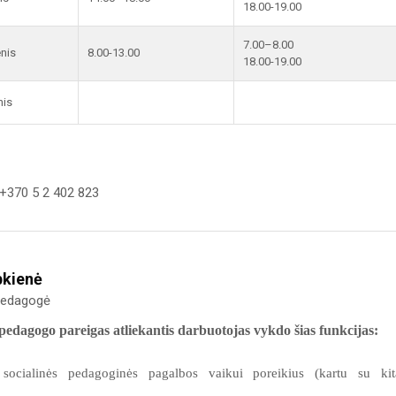
18.00-19.00
7.00–8.00
enis
8.00-13.00
18.00-19.00
nis
+370 5 2 402 823
bkienė
 pedagogė
 pedagogo pareigas atliekantis darbuotojas vykdo šias funkcijas:
 socialinės pedagoginės pagalbos vaikui poreikius (kartu su kit