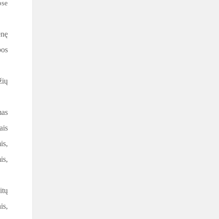
ose
enę
bos
žių
mas
ais
is,
is,
itų
is,