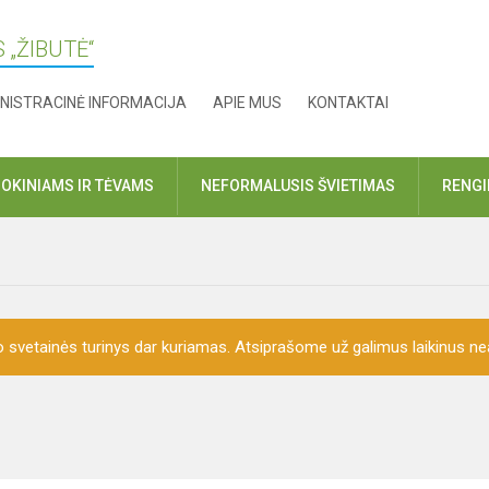
 „ŽIBUTĖ“
NISTRACINĖ INFORMACIJA
APIE MUS
KONTAKTAI
OKINIAMS IR TĖVAMS
NEFORMALUSIS ŠVIETIMAS
RENGI
o svetainės turinys dar kuriamas. Atsiprašome už galimus laikinus nea