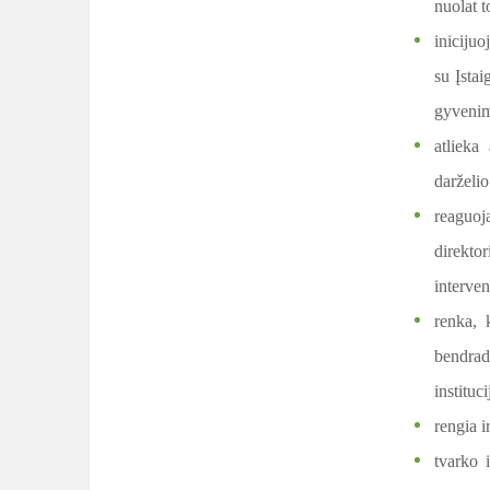
nuolat 
inicijuo
su Įsta
gyvenim
atlieka
darželio
reaguoja
direkto
interven
renka, 
bendrad
instituc
rengia i
tvarko 