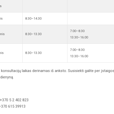
s
is
8.30–14.30
7.00–8.30
enis
8.30–13.30
13.30–16.00
7.00–8.30
nis
8.30–13.30
13.30–16.00
ų konsultacijų laikas derinamas iš anksto. Susisiekti galite per įstaigo
 dienyną.
+370 5 2 402 823
 +370 615 39913