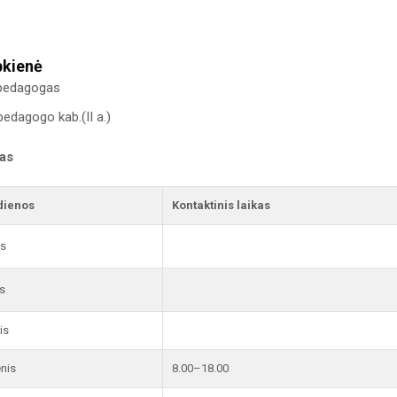
bkienė
 pedagogas
pedagogo kab.(II a.)
kas
dienos
Kontaktinis laikas
is
s
is
enis
8.00–18.00