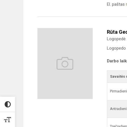
El. paštas
Rūta Ge
Logopedė
Logopedo k
Darbo lai
Savaitės 
Pirmadien
Antradieni
Trečiadien