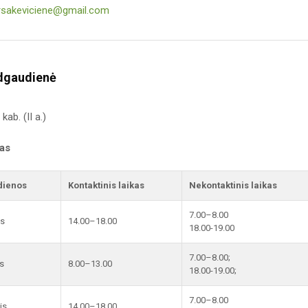
rsakeviciene@gmail.com
dgaudienė
ab. (II a.)
kas
dienos
Kontaktinis laikas
Nekontaktinis laikas
7.00–8.00
is
14.00–18.00
18.00-19.00
7.00–8.00;
s
8.00–13.00
18.00-19.00;
7.00–8.00
is
14.00–18.00