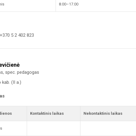
nis
8.00–17.00
+370 5 2 402 823
evičienė
as, spec. pedagogas
kab. (II a.)
kas
dienos
Kontaktinis laikas
Nekontaktinis laikas
is