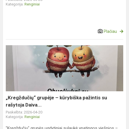
Kategorija:
Renginiai
Plačiau
„Kregždučių“
grupėje
–
kūrybiška
pažintis
su
rašytoja
Daiva...
„Kregždučių“ grupėje – kūrybiška pažintis su
rašytoja Daiva...
Paskelbta: 2026-04-20
Kategorija:
Renginiai
"Kregždučių" grupės ugdytiniai sulaukė ypatingos viešnios –