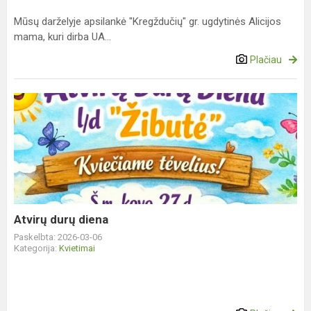
Mūsų darželyje apsilankė "Kregždučių" gr. ugdytinės Alicijos
mama, kuri dirba UA...
Plačiau
Atvirų
durų
diena
Atvirų durų diena
Paskelbta: 2026-03-06
Kategorija:
Kvietimai