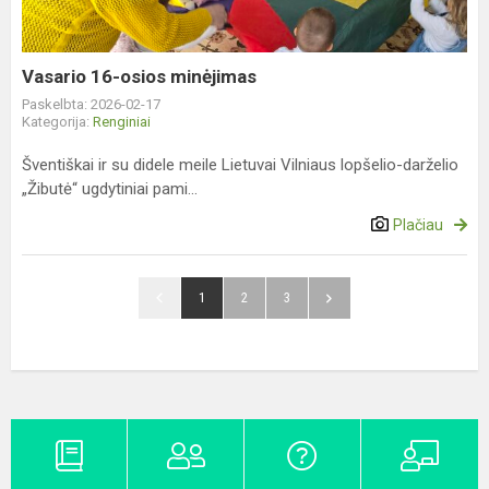
Vasario 16-osios minėjimas
Paskelbta: 2026-02-17
Kategorija:
Renginiai
Šventiškai ir su didele meile Lietuvai Vilniaus lopšelio-darželio
„Žibutė“ ugdytiniai pami...
Plačiau
1
2
3