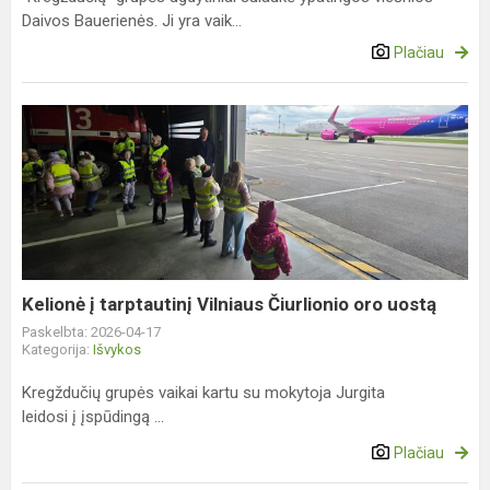
Daivos Bauerienės. Ji yra vaik...
Plačiau
Kelionė
į
tarptautinį
Vilniaus
Čiurlionio
oro
uostą
Kelionė į tarptautinį Vilniaus Čiurlionio oro uostą
Paskelbta: 2026-04-17
Kategorija:
Išvykos
Kregždučių grupės vaikai kartu su mokytoja Jurgita
leidosi į įspūdingą ...
Plačiau