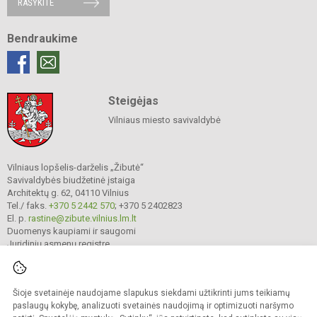
RAŠYKITE
Bendraukime
Steigėjas
Vilniaus miesto savivaldybė
Vilniaus lopšelis-darželis „Žibutė“
Savivaldybės biudžetinė įstaiga
Architektų g. 62, 04110 Vilnius
Tel./ faks.
+370 5 2442 570
; +370 5 2402823
El. p.
rastine@zibute.vilnius.lm.lt
Duomenys kaupiami ir saugomi
Juridinių asmenų registre
Įmonės kodas 290023730
Šioje svetainėje naudojame slapukus siekdami užtikrinti jums teikiamų
paslaugų kokybę, analizuoti svetainės naudojimą ir optimizuoti naršymo
© 2025. Vilniaus lopšelis-darželis „Žibutė“. Visos teisės saugomos.