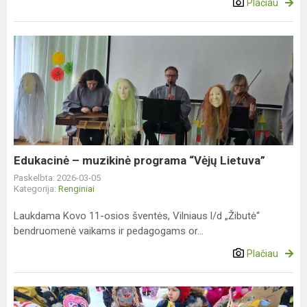
Plačiau
Edukacinė
–
muzikinė
programa
“Vėjų
Lietuva”
Edukacinė – muzikinė programa “Vėjų Lietuva”
Paskelbta: 2026-03-05
Kategorija:
Renginiai
Laukdama Kovo 11-osios šventės, Vilniaus l/d „Žibutė“
bendruomenė vaikams ir pedagogams or...
Plačiau
Užgavėnės