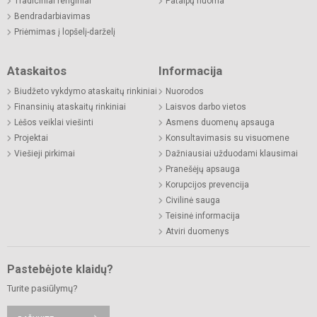
Tradiciniai renginiai
Patalpų nuoma
Bendradarbiavimas
Priėmimas į lopšelį-darželį
Ataskaitos
Informacija
Biudžeto vykdymo ataskaitų rinkiniai
Nuorodos
Finansinių ataskaitų rinkiniai
Laisvos darbo vietos
Lėšos veiklai viešinti
Asmens duomenų apsauga
Projektai
Konsultavimasis su visuomene
Viešieji pirkimai
Dažniausiai užduodami klausimai
Pranešėjų apsauga
Korupcijos prevencija
Civilinė sauga
Teisinė informacija
Atviri duomenys
Pastebėjote klaidų?
Turite pasiūlymų?