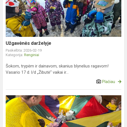
darželyje
Užgavėnės darželyje
Paskelbta: 2026-02-19
Kategorija:
Renginiai
Šokom, trypėm ir dainavom, skanius blynelius ragavom!
Vasario 17 d. l/d „Žibutė“ vaikai ir...
Plačiau
Vasario
16-
osios
minėjimas