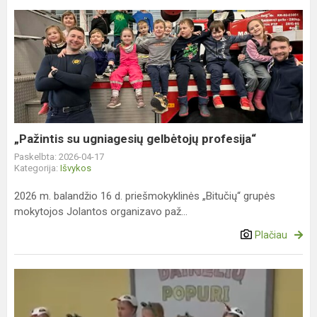
„Pažintis
su
ugniagesių
gelbėtojų
profesija“
„Pažintis su ugniagesių gelbėtojų profesija“
Paskelbta: 2026-04-17
Kategorija:
Išvykos
2026 m. balandžio 16 d. priešmokyklinės „Bitučių“ grupės
mokytojos Jolantos organizavo paž...
Plačiau
„Gražiausių
dainelių
popuri