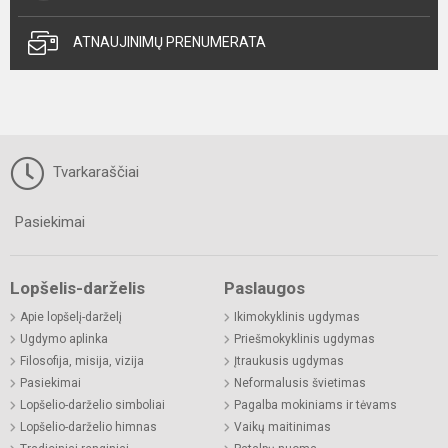
ATNAUJINIMŲ PRENUMERATA
Tvarkaraščiai
Pasiekimai
Lopšelis-darželis
Paslaugos
Apie lopšelį-darželį
Ikimokyklinis ugdymas
Ugdymo aplinka
Priešmokyklinis ugdymas
Filosofija, misija, vizija
Įtraukusis ugdymas
Pasiekimai
Neformalusis švietimas
Lopšelio-darželio simboliai
Pagalba mokiniams ir tėvams
Lopšelio-darželio himnas
Vaikų maitinimas