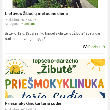
Lietuvos Žibučių metodinė diena
Paskelbta: 2026-06-16
Kategorija:
Pranešimai
Birželio 12 d. Druskininkų lopšelis-darželis „Žibutė“ svetingai
sutiko Lietuvos įstaigų „Ž...
Plačiau
Priešmokyklinukai
taria
sudie
Priešmokyklinukai taria sudie
Paskelbta: 2026-05-28