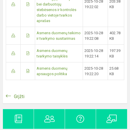
2025-10-28
203.38
bei darbuotojų
19:22:02
KB
stebėsenos ir kontrolės
darbo vietoje tvarkos
aprašas
Asmens duomenų teikimo
2025-10-28
402.78
ir tvarkymo susitarimas
19:22:08
KB
Asmens duomenų
2025-10-28
197.39
tvarkymo taisyklės
19:22:14
KB
Asmens duomenų
2025-10-28
25.68
apsaugos politika
19:22:20
KB
Grįžti