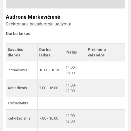
Audronė Markevičienė
Direktoriaus pavaduotoja ugdymui
Darbo laikas
Savaitės
Darbo
Priėmimo
Pietūs
dienos
laikas
valandos
14.00-
Pirmadienis
10.00 - 18.30
15.00
11.00-
Antradienis
7.00 - 16.00
12.00
Trečiadienis
11.00-
Ketvirtadienis
7.00 - 16.00
12.00