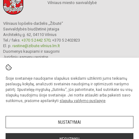
Vilniaus miesto savivaldybė
Vilniaus lopšelis-darželis „Žibutė“
Savivaldybės biudžetinė įstaiga
Architektų g. 62, 04110 Vilnius
Tel./ faks.
+370 5 2442 570
; +370 5 2402823
El. p.
rastine@zibute.vilnius.lm.lt
Duomenys kaupiami ir saugomi
Juridinių asmenų registre
Įmonės kodas 290023730
Šioje svetainėje naudojame slapukus siekdami užtikrinti jums teikiamų
paslaugų kokybę, analizuoti svetainės naudojimą ir optimizuoti naršymo
© 2025. Vilniaus lopšelis-darželis „Žibutė“. Visos teisės saugomos.
patirtį. Spustelėję mygtuką „Sutinku“, jūs patvirtinate, kad sutinkate su visų
Kopijuoti turinį be raštiško įstaigos administracijos sutikimo griežtai draudžiama.
slapukų naudojimu šioje svetainėje. Jei norite atšaukti arba pakeisti savo
Prieinamumo paraiška
Slapukų valdymas
sutikimus, prašome apsilankyti
slapukų valdymo puslapyje
.
author_cleverphant
NUSTATYMAI