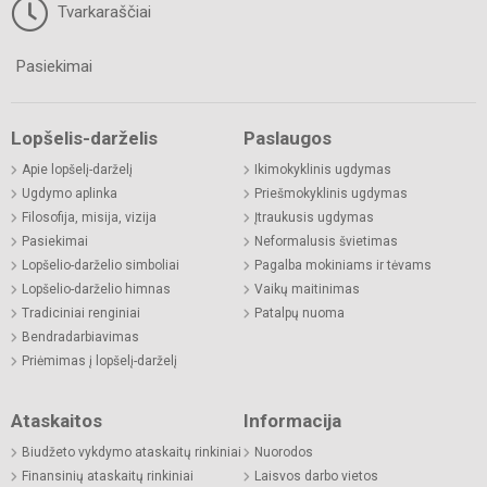
Tvarkaraščiai
Pasiekimai
Lopšelis-darželis
Paslaugos
Apie lopšelį-darželį
Ikimokyklinis ugdymas
Ugdymo aplinka
Priešmokyklinis ugdymas
Filosofija, misija, vizija
Įtraukusis ugdymas
Pasiekimai
Neformalusis švietimas
Lopšelio-darželio simboliai
Pagalba mokiniams ir tėvams
Lopšelio-darželio himnas
Vaikų maitinimas
Tradiciniai renginiai
Patalpų nuoma
Bendradarbiavimas
Priėmimas į lopšelį-darželį
Ataskaitos
Informacija
Biudžeto vykdymo ataskaitų rinkiniai
Nuorodos
Finansinių ataskaitų rinkiniai
Laisvos darbo vietos