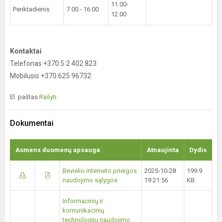
11.00-
Penktadienis
7.00 - 16.00
12.00
Kontaktai
Telefonas +370 5 2 402 823
Mobilusis +370 625 96732
El. paštas
Rašyti
Dokumentai
Asmens duomenų apsauga
Atnaujinta
Dydis
Bevielio interneto prieigos
2025-10-28
199.9
naudojimo sąlygos
19:21:56
KB
Informacinių ir
komunikacinių
technologijų naudojimo